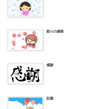
怒りの感情
感謝
記憶